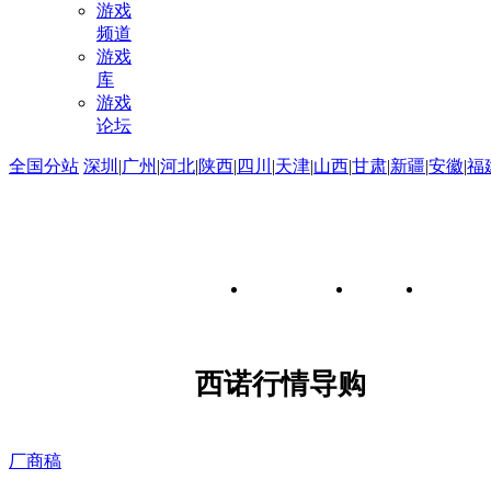
游戏
频道
游戏
库
游戏
论坛
全国分站
深圳
|
广州
|
河北
|
陕西
|
四川
|
天津
|
山西
|
甘肃
|
新疆
|
安徽
|
福
移动电源
手机
平板
西诺行情导购
厂商稿