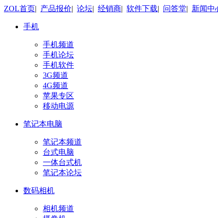
ZOL首页
|
产品报价
|
论坛
|
经销商
|
软件下载
|
问答堂
|
新闻中
手机
手机频道
手机论坛
手机软件
3G频道
4G频道
苹果专区
移动电源
笔记本电脑
笔记本频道
台式电脑
一体台式机
笔记本论坛
数码相机
相机频道