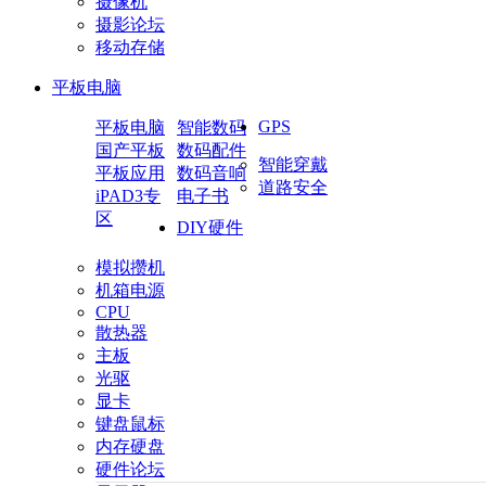
摄像机
摄影论坛
移动存储
平板电脑
GPS
平板电脑
智能数码
国产平板
数码配件
智能穿戴
平板应用
数码音响
道路安全
iPAD3专
电子书
区
DIY硬件
模拟攒机
机箱电源
CPU
散热器
主板
光驱
显卡
键盘鼠标
内存硬盘
硬件论坛