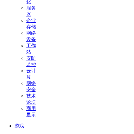
化
服务
器
企业
存储
网络
设备
工作
站
安防
监控
云计
算
网络
安全
技术
论坛
商用
显示
游戏