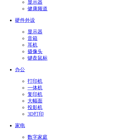
显示器
健康频道
硬件外设
显示器
音箱
耳机
摄像头
键盘鼠标
办公
打印机
一体机
复印机
大幅面
投影机
3D打印
家电
数字家庭