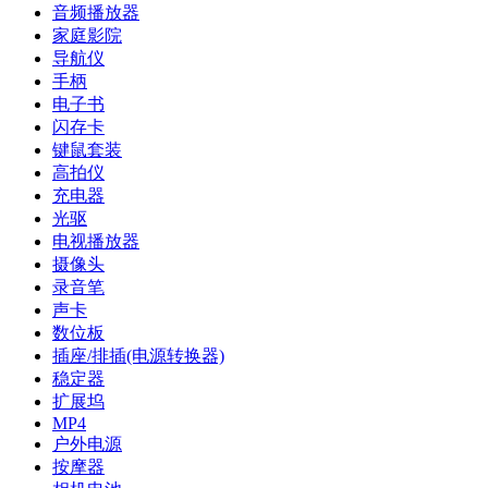
音频播放器
家庭影院
导航仪
手柄
电子书
闪存卡
键鼠套装
高拍仪
充电器
光驱
电视播放器
摄像头
录音笔
声卡
数位板
插座/排插(电源转换器)
稳定器
扩展坞
MP4
户外电源
按摩器