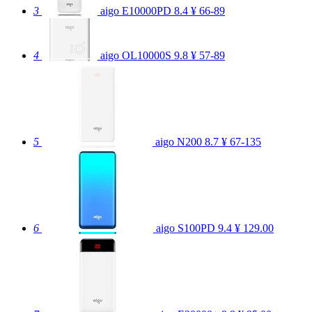
3
aigo E10000PD
8.4
¥ 66-89
4
aigo OL10000S
9.8
¥ 57-89
5
aigo N200
8.7
¥ 67-135
6
aigo S100PD
9.4
¥ 129.00