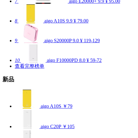
7
aigo E20000+
9.9
¥ 95.00
8
aigo A10S
9.9
¥ 79.00
9
aigo S20000P
9.0
¥ 119-129
10
aigo F10000PD
8.0
¥ 59-72
查看完整榜单
新品
aigo A10S
￥79
aigo C20P
￥105