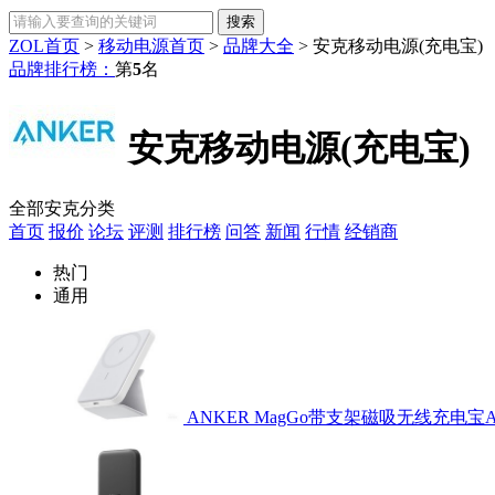
ZOL首页
>
移动电源首页
>
品牌大全
>
安克移动电源(充电宝)
品牌排行榜：
第
5
名
安克移动电源(充电宝)
全部安克分类
首页
报价
论坛
评测
排行榜
问答
新闻
行情
经销商
热门
通用
ANKER MagGo带支架磁吸无线充电宝A1