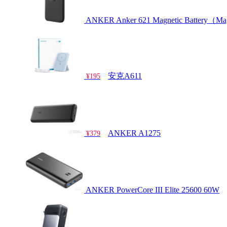
ANKER Anker 621 Magnetic Battery（
安克A611
¥195
ANKER A1275
¥379
ANKER PowerCore III Elite 25600 60W