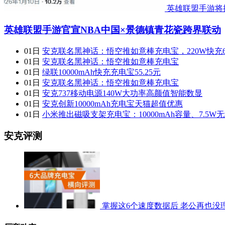
英雄联盟手游将
英雄联盟手游官宣NBA中国×景德镇青花瓷跨界联动
01日
安克联名黑神话：悟空推如意棒充电宝，220W快充6
01日
安克联名黑神话：悟空推如意棒充电宝
01日
绿联10000mAh快充充电宝55.25元
01日
安克联名黑神话：悟空推如意棒充电宝
01日
安克737移动电源140W大功率高颜值智能数显
01日
安克创新10000mAh充电宝天猫超值优惠
01日
小米推出磁吸支架充电宝：10000mAh容量、7.5
安克评测
掌握这6个速度数据后 老公再也没