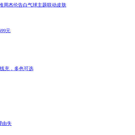
推周杰伦告白气球主题联动皮肤
99元
W无线充，多色可选
理由失