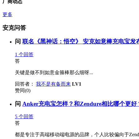
厂商动态
更多
安克问答
问
联名《黑神话：悟空》 安克如意棒充电宝发布.
1
个回答
答
关键是做不到如意金箍棒那么细呀...
回答者：
我不是有备而来
LV1
赞同(0)
问
Anker充电宝怎样？和Zendure相比哪个更好？.
5
个回答
答
都是专注于高端移动端电源的品牌，个人比较偏向于Zendu