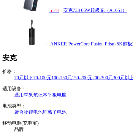
安克733 65W超极充（A1651）
¥544
ANKER PowerCore Fusion Prism 5K超
安克
价格：
70元以下
70-100元
100-150元
150-200元
200-300元
300元以
适用设备：
通用
苹果
笔记本
平板电脑
电池类型：
聚合物锂电池
锂离子电池
移动电源(充电宝)：
品牌