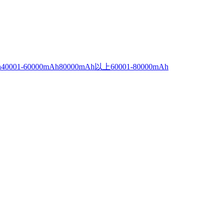
h
40001-60000mAh
80000mAh以上
60001-80000mAh