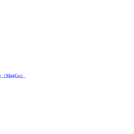
tery（MagGo）