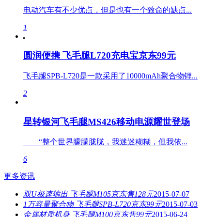
电动汽车有不少优点，但是也有一个致命的缺点...
1
圆润便携 飞毛腿L720充电宝京东99元
飞毛腿SPB-L720是一款采用了10000mAh聚合物锂...
2
星转银河飞毛腿MS426移动电源耀世登场
“整个世界朦朦胧胧，我迷迷糊糊，但我依...
6
更多资讯
双U极速输出 飞毛腿M105京东售128元
2015-07-07
1万容量聚合物 飞毛腿SPB-L720京东99元
2015-07-03
金属材质机身 飞毛腿M100京东售99元
2015-06-24