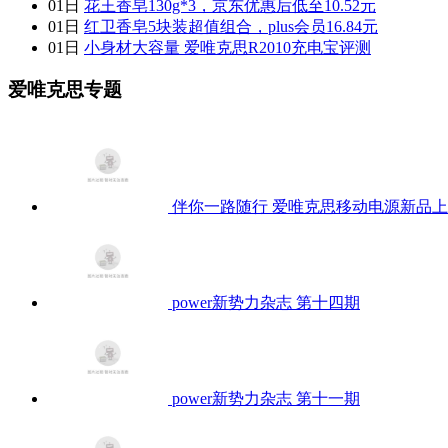
01日
花王香皂130g*3，京东优惠后低至10.52元
01日
红卫香皂5块装超值组合，plus会员16.84元
01日
小身材大容量 爱唯克思R2010充电宝评测
爱唯克思专题
伴你一路随行 爱唯克思移动电源新品
power新势力杂志 第十四期
power新势力杂志 第十一期