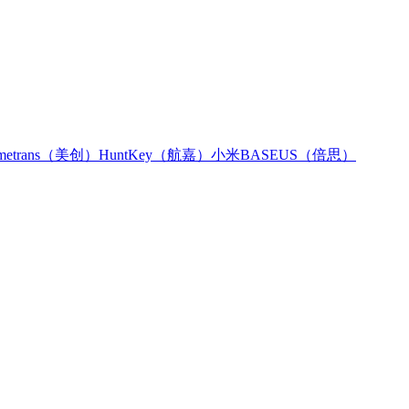
metrans（美创）
HuntKey（航嘉）
小米
BASEUS（倍思）