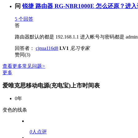
问
锐捷 路由器 RG-NBR1000E 怎么还原？进入
5
个回答
答
路由器默认的都是 192.168.1.1 进入帐号与密码都是 ad
回答者：
cjnua116d8
LV1
见习专家
赞同(3)
查看更多常见问题
>
更多
爱唯克思移动电源(充电宝)上市时间表
0年
变色的线条
0
人点评