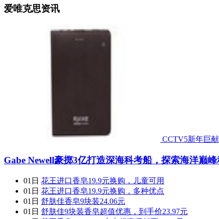
爱唯克思资讯
CCTV5新年巨
Gabe Newell豪掷3亿打造深海科考船，探索海洋巅
01日
花王进口香皂19.9元换购，儿童可用
01日
花王进口香皂19.9元换购，多种优点
01日
舒肤佳香皂9块装24.06元
01日
舒肤佳9块装香皂超值优惠，到手价23.97元