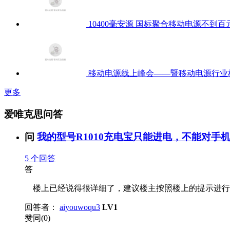
10400毫安源 国标聚合移动电源不到百
移动电源线上峰会——暨移动电源行业
更多
爱唯克思问答
问
我的型号R1010充电宝只能进电，不能对手机
5
个回答
答
楼上已经说得很详细了，建议楼主按照楼上的提示进行操
回答者：
aiyouwoqu3
LV1
赞同(0)