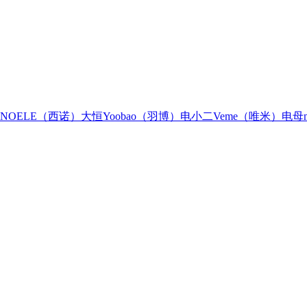
INOELE（西诺）
大恒
Yoobao（羽博）
电小二
Veme（唯米）
电母