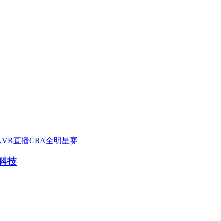
献,VR直播CBA全明星赛
峰科技