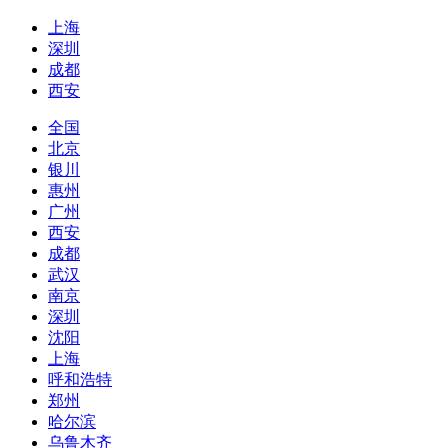
上海
深圳
成都
西安
全国
北京
银川
惠州
广州
西安
成都
武汉
南京
深圳
沈阳
上海
呼和浩特
郑州
哈尔滨
乌鲁木齐