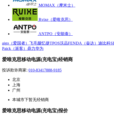
MOMAX（摩米士）
Rvixe（爱唯克思）
ANTPO（安能泰）
aigo（爱国者）
飞毛腿
忆捷
TPOS
沃品
FENDA（奋达）
迪比科
S
Paick（派客）
鼎力
华为
爱唯克思移动电源(充电宝)经销商
投诉欺诈商家:
010-83417888-9185
北京
上海
广州
本城市下暂无经销商
爱唯克思移动电源(充电宝)报价