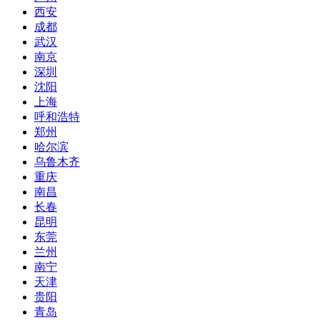
西安
成都
武汉
南京
深圳
沈阳
上海
呼和浩特
郑州
哈尔滨
乌鲁木齐
重庆
南昌
长春
昆明
东莞
兰州
南宁
天津
贵阳
青岛