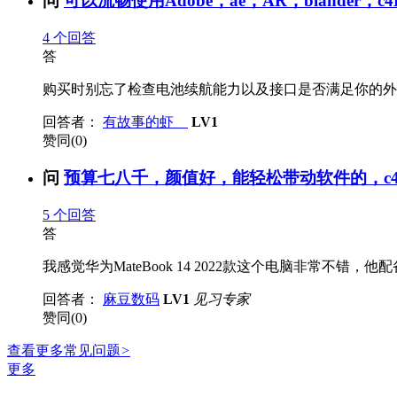
问
可以流畅使用Adobe，ae，AR，blander，c4
4
个回答
答
购买时别忘了检查电池续航能力以及接口是否满足你的外接
回答者：
有故事的虾
LV1
赞同(0)
问
预算七八千，颜值好，能轻松带动软件的，c4d
5
个回答
答
我感觉华为MateBook 14 2022款这个电脑非常不错
回答者：
麻豆数码
LV1
见习专家
赞同(0)
查看更多常见问题
>
更多