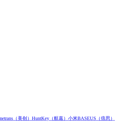
metrans（美创）
HuntKey（航嘉）
小米
BASEUS（倍思）