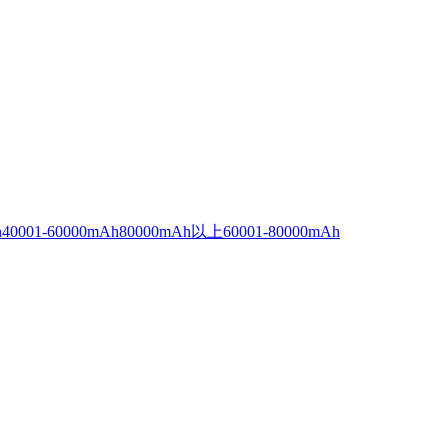
h
40001-60000mAh
80000mAh以上
60001-80000mAh