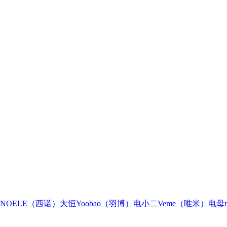
INOELE（西诺）
大恒
Yoobao（羽博）
电小二
Veme（唯米）
电母