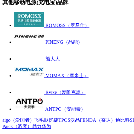
其他移动电源(充电宝)品牌
ROMOSS（罗马仕）
PINENG（品能）
熊大大
MOMAX（摩米士）
Rvixe（爱唯克思）
ANTPO（安能泰）
aigo（爱国者）
飞毛腿
忆捷
TPOS
沃品
FENDA（奋达）
迪比科
S
Paick（派客）
鼎力
华为