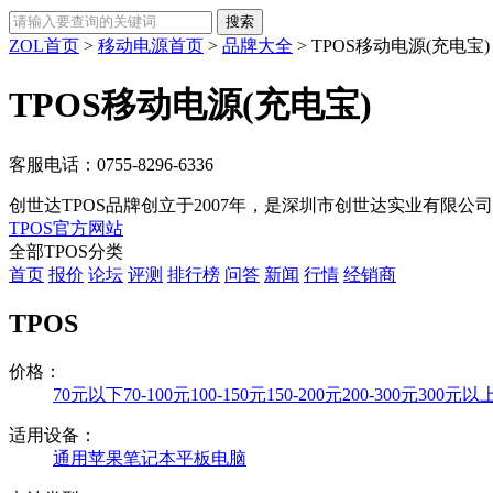
ZOL首页
>
移动电源首页
>
品牌大全
>
TPOS移动电源(充电宝)
TPOS移动电源(充电宝)
客服电话：
0755-8296-6336
创世达TPOS品牌创立于2007年，是深圳市创世达实业有限公司
TPOS官方网站
全部TPOS分类
首页
报价
论坛
评测
排行榜
问答
新闻
行情
经销商
TPOS
价格：
70元以下
70-100元
100-150元
150-200元
200-300元
300元以
适用设备：
通用
苹果
笔记本
平板电脑